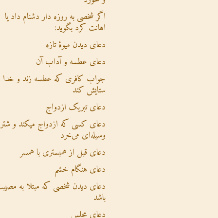
اگر شخصی به روزه دار دشنام داد یا
اهانت کرد بگوید:
دعای دیدن میوۀ تازه
دعای عطسه و آداب آن
جواب کافری که عطسه زند و خدا ر
ستایش کند
دعای تبریک ازدواج
دعای کسی که ازدواج میکند و شتر ی
وسیله‌ای می‌خرد
دعای قبل از همبستری با همسر
دعای هنگام خشم
دعای دیدن شخصی که مبتلا به مصیب
باشد
دعای مجلس