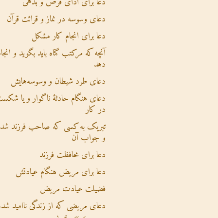
دعا برای ادای قرض و بدهی
دعای وسوسه در نماز و قرائت قرآن
دعا برای انجام کار مشکل
آنچه که مرکتب گناه باید بگوید و انجام
دهد
دعای طرد شیطان و وسوسه‌هایش
دعای هنگام حادثۀ ناگوار و یا شکس
در کار
تبریک به کسی که صاحب فرزند شده
و جواب آن
دعا برای محافظت فرزند
دعا برای مریض هنگام عیادتش
فضیلت عیادت مریض
دعای مریضی که از زندگی ناامید شده