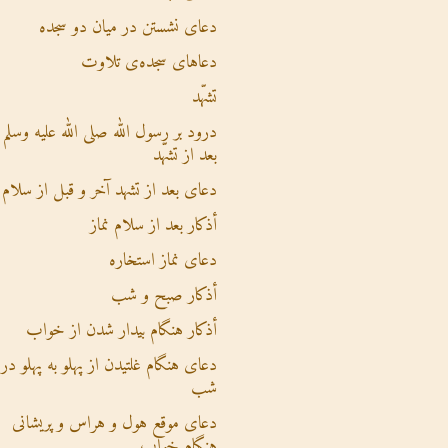
دعای نشستن در میان دو سجده
دعاهای سجده‌ی تلاوت
تشهّد
درود بر رسول الله صلی الله علیه وسلم
بعد از تشهّد
دعای بعد از تشهد آخر و قبل از سلام
أذکار بعد از سلام نماز
دعای نماز استخاره
أذکار صبح و شب
أذکار هنگام بیدار شدن از خواب
دعای هنگام غلتیدن از پهلو به پهلو در
شب
دعای موقع هول و هراس و پریشانی
هنگام خواب