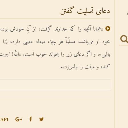
دعای تسلیت گفتن
«همانا آنچه را که خداوند گرفت، از آنِ خودش بود،
خود او مى‌باشد، مسلّماً هر چیز، میعاد معینى دارد، لذا
باشى». و اگر دعاى زیر را بخواند خوب است. «الله! اجرت
کند، و میتت را بیامرزد».
API