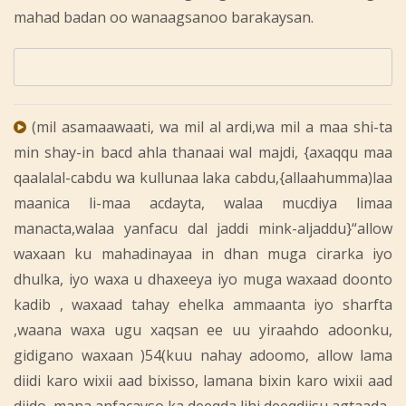
mahad badan oo wanaagsanoo barakaysan.
(mil asamaawaati, wa mil al ardi,wa mil a maa shi-ta
min shay-in bacd ahla thanaai wal majdi, {axaqqu maa
qaalalal-cabdu wa kullunaa laka cabdu,{allaahumma)laa
maanica li-maa acdayta, walaa mucdiya limaa
manacta,walaa yanfacu dal jaddi mink-aljaddu}“allow
waxaan ku mahadinayaa in dhan muga cirarka iyo
dhulka, iyo waxa u dhaxeeya iyo muga waxaad doonto
kadib , waxaad tahay ehelka ammaanta iyo sharfta
,waana waxa ugu xaqsan ee uu yiraahdo adoonku,
gidigano waxaan )54(kuu nahay adoomo, allow lama
diidi karo wixii aad bixisso, lamana bixin karo wixii aad