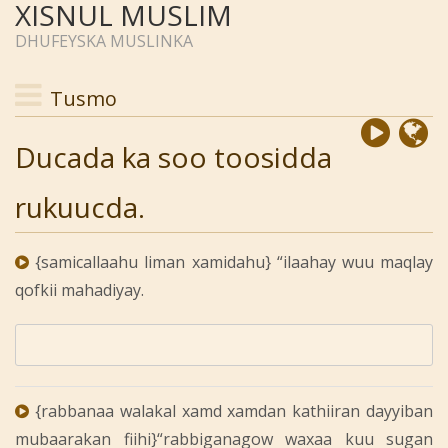
XISNUL MUSLIM
DHUFEYSKA MUSLINKA
Tusmo
Ducada ka soo toosidda
rukuucda.
{samicallaahu liman xamidahu} “ilaahay wuu maqlay
qofkii mahadiyay.
{rabbanaa walakal xamd xamdan kathiiran dayyiban
mubaarakan fiihi}“rabbiganagow waxaa kuu sugan