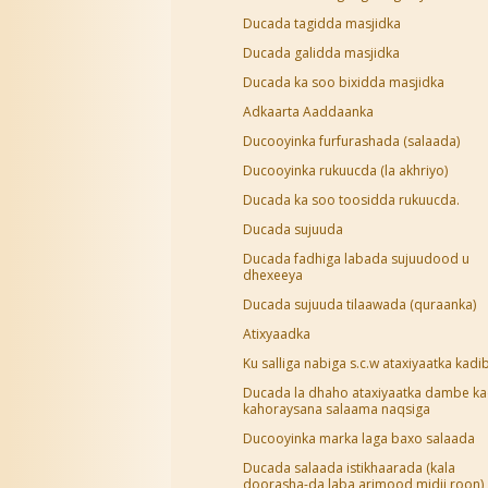
Ducada tagidda masjidka
Ducada galidda masjidka
Ducada ka soo bixidda masjidka
Adkaarta Aaddaanka
Ducooyinka furfurashada (salaada)
Ducooyinka rukuucda (la akhriyo)
Ducada ka soo toosidda rukuucda.
Ducada sujuuda
Ducada fadhiga labada sujuudood u
dhexeeya
Ducada sujuuda tilaawada (quraanka)
Atixyaadka
Ku salliga nabiga s.c.w ataxiyaatka kadi
Ducada la dhaho ataxiyaatka dambe ka
kahoraysana salaama naqsiga
Ducooyinka marka laga baxo salaada
Ducada salaada istikhaarada (kala
doorasha-da laba arimood midii roon)