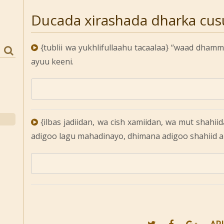
Ducada xirashada dharka cu
{tublii wa yukhlifullaahu tacaalaa} “waad dhamm
ayuu keeni.
{ilbas jadiidan, wa cish xamiidan, wa mut shahi
adigoo lagu mahadinayo, dhimana adigoo shahiid a