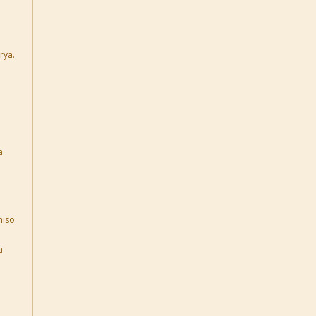
rya.
u
a
hiso
a