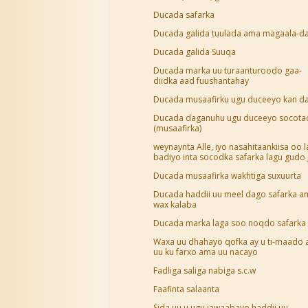
Ducada safarka
Ducada galida tuulada ama magaala-d
Ducada galida Suuqa
Ducada marka uu turaanturoodo gaa-
diidka aad fuushantahay
Ducada musaafirku ugu duceeyo kan d
Ducada daganuhu ugu duceeyo socota
(musaafirka)
weynaynta Alle, iyo nasahitaankiisa oo l
badiyo inta socodka safarka lagu gudo 
Ducada musaafirka wakhtiga suxuurta
Ducada haddii uu meel dago safarka a
wax kalaba
Ducada marka laga soo noqdo safarka
Waxa uu dhahayo qofka ay u ti-maado a
uu ku farxo ama uu nacayo
Fadliga saliga nabiga s.c.w
Faafinta salaanta
Sida uu u ugu jawaabayo haddii uu