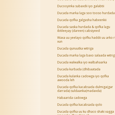
Ducooyinka subaxdii iyo galabtii
Ducada marka laga soo tooso hurdada
Ducada qofka galgasha habeenkii
Ducada saska hurdada & qofka lagu
ibtileeyay (dareen) cabsiyeed
Waxa uu yeelayo qofku haddii uu arko r
xun
Ducada qunuutka witriga
Ducada marka laga baxo salaada witrig
Ducada walwalka iyo walbahaarka
Ducada kurbada (dhibaatada
Ducada kulanka cadowga iyo qofka
awooda leh
Ducada qofka kacabsada dulmiga(gar
darrada) suldaanka(madaxda)
Habaarida cadowga
Ducada qofka kacabsada qolo
Ducada qofka uu ku dhaco shaki xagga