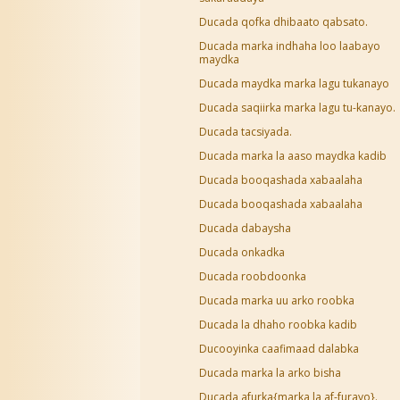
Ducada qofka dhibaato qabsato.
Ducada marka indhaha loo laabayo
maydka
Ducada maydka marka lagu tukanayo
Ducada saqiirka marka lagu tu-kanayo.
Ducada tacsiyada.
Ducada marka la aaso maydka kadib
Ducada booqashada xabaalaha
Ducada booqashada xabaalaha
Ducada dabaysha
Ducada onkadka
Ducada roobdoonka
Ducada marka uu arko roobka
Ducada la dhaho roobka kadib
Ducooyinka caafimaad dalabka
Ducada marka la arko bisha
Ducada afurka{marka la af-furayo}.