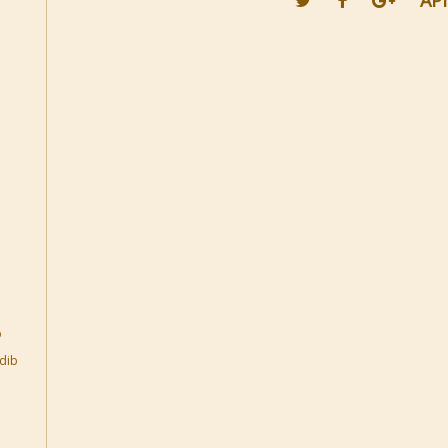
API
b
dib