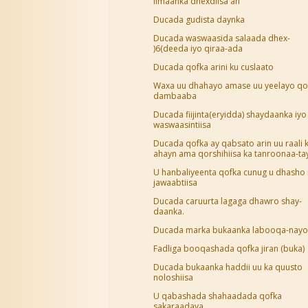
iimaanka dhexdiisa ah
Ducada gudista daynka
Ducada waswaasida salaada dhex-
)6(deeda iyo qiraa-ada
Ducada qofka arini ku cuslaato
Waxa uu dhahayo amase uu yeelayo qo
dambaaba
Ducada fiijinta(eryidda) shaydaanka iyo
waswaasintiisa
Ducada qofka ay qabsato arin uu raali 
ahayn ama qorshihiisa ka tanroonaa-ta
U hanbaliyeenta qofka cunug u dhasho 
jawaabtiisa
Ducada caruurta lagaga dhawro shay-
daanka.
Ducada marka bukaanka labooqa-nayo
Fadliga booqashada qofka jiran (buka)
Ducada bukaanka haddii uu ka quusto
noloshiisa
U qabashada shahaadada qofka
sakaraadaya