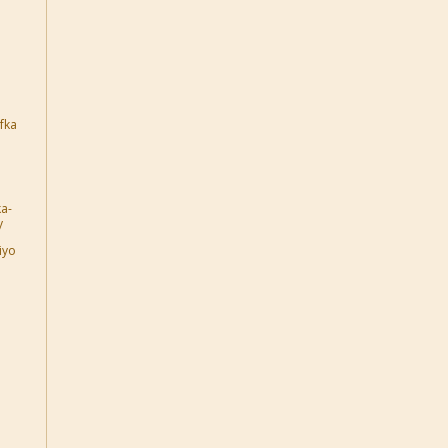
fka
ka-
y
iyo