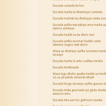
Ducada cuntada ka hor.
Ducada marka la dhameeyo cuntada
Ducada martidu ku dhahayso ninka soo
Ducada qofka waraabiya ama marka u
damco arinkaas
Ducada haddii uu ka afuro reer
Ducada qofka sooman haddii cunto
lakeeno isagoo wali afurin
Waxa uu dhahayo qofka soomani mark
lacaayo
Ducada marka la arko cudhka miraha
Ducada hindhisada
Waxa lagu dhaho gaalku haddii uu hind
oo uu yiraahdo alxamdu lillaah
Ducada loogu duceeyo qofka guursa-d
Ducada ninka guursada iyo gada-shada
waxa la rarto.
Ducada inta aan loo galmoon xaaska