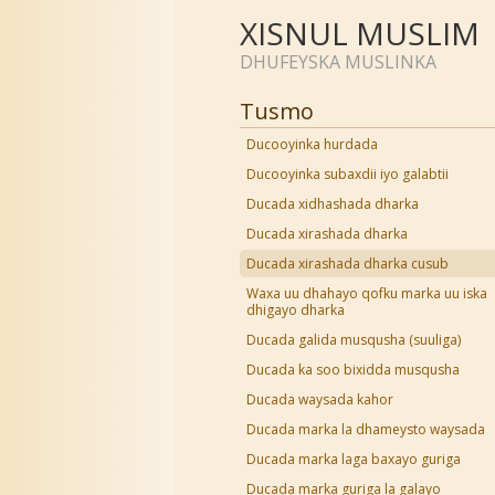
XISNUL MUSLIM
DHUFEYSKA MUSLINKA
Tusmo
Ducooyinka hurdada
Ducooyinka subaxdii iyo galabtii
Ducada xidhashada dharka
Ducada xirashada dharka
Ducada xirashada dharka cusub
Waxa uu dhahayo qofku marka uu iska
dhigayo dharka
Ducada galida musqusha (suuliga)
Ducada ka soo bixidda musqusha
Ducada waysada kahor
Ducada marka la dhameysto waysada
Ducada marka laga baxayo guriga
Ducada marka guriga la galayo