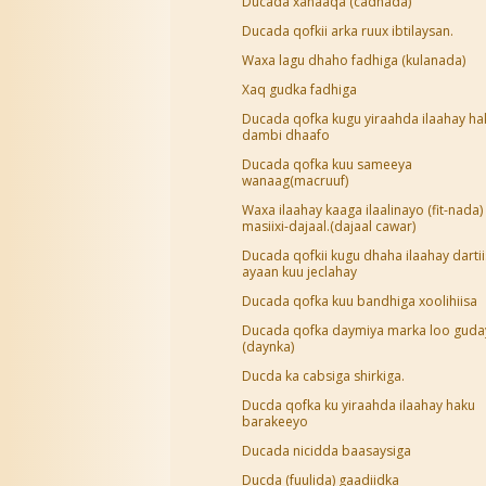
Ducada xanaaqa (cadhada)
Ducada qofkii arka ruux ibtilaysan.
Waxa lagu dhaho fadhiga (kulanada)
Xaq gudka fadhiga
Ducada qofka kugu yiraahda ilaahay ha
dambi dhaafo
Ducada qofka kuu sameeya
wanaag(macruuf)
Waxa ilaahay kaaga ilaalinayo (fit-nada)
masiixi-dajaal.(dajaal cawar)
Ducada qofkii kugu dhaha ilaahay dartii
ayaan kuu jeclahay
Ducada qofka kuu bandhiga xoolihiisa
Ducada qofka daymiya marka loo gud
(daynka)
Ducda ka cabsiga shirkiga.
Ducda qofka ku yiraahda ilaahay haku
barakeeyo
Ducada nicidda baasaysiga
Ducda (fuulida) gaadiidka