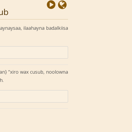
sub
aynaysaa, ilaahayna badalkiisa
idan} “xiro wax cusub, noolowna
h.