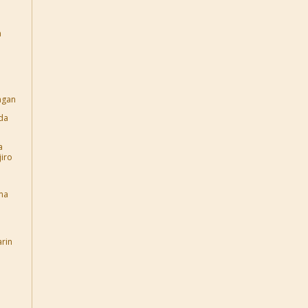
a
agan
da
a
jiro
ma
rin