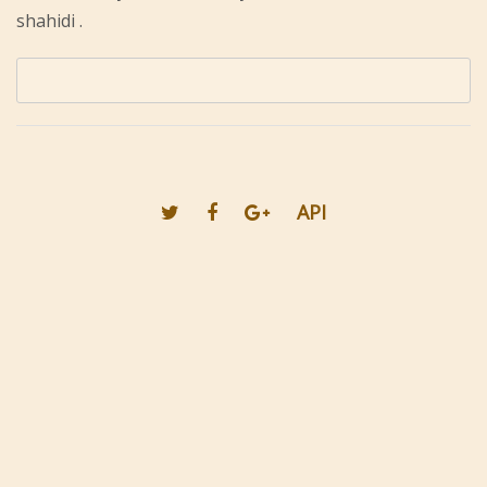
shahidi .
API