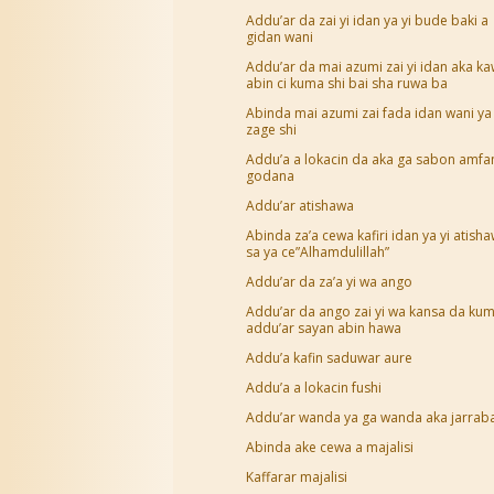
Addu’ar da zai yi idan ya yi bude baki a
gidan wani
Addu’ar da mai azumi zai yi idan aka k
abin ci kuma shi bai sha ruwa ba
Abinda mai azumi zai fada idan wani ya
zage shi
Addu’a a lokacin da aka ga sabon amfa
godana
Addu’ar atishawa
Abinda za’a cewa kafiri idan ya yi atish
sa ya ce”Alhamdulillah”
Addu’ar da za’a yi wa ango
Addu’ar da ango zai yi wa kansa da ku
addu’ar sayan abin hawa
Addu’a kafin saduwar aure
Addu’a a lokacin fushi
Addu’ar wanda ya ga wanda aka jarrab
Abinda ake cewa a majalisi
Kaffarar majalisi