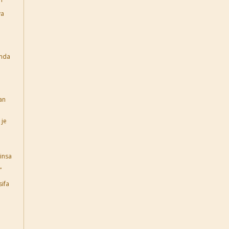
ya
anda
an
 je
hinsa
”
ifa