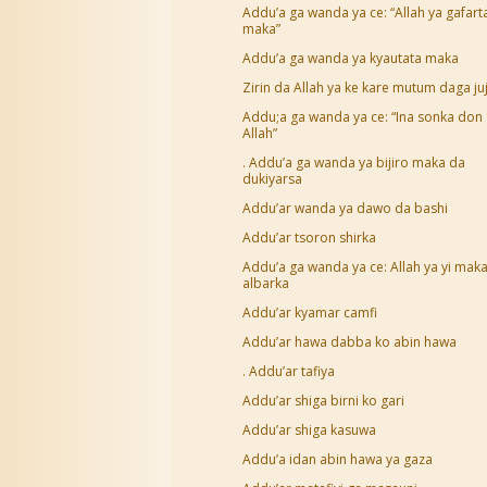
Addu’a ga wanda ya ce: “Allah ya gafart
maka”
Addu’a ga wanda ya kyautata maka
Zirin da Allah ya ke kare mutum daga juj
Addu;a ga wanda ya ce: “Ina sonka don
Allah”
. Addu’a ga wanda ya bijiro maka da
dukiyarsa
Addu’ar wanda ya dawo da bashi
Addu’ar tsoron shirka
Addu’a ga wanda ya ce: Allah ya yi mak
albarka
Addu’ar kyamar camfi
Addu’ar hawa dabba ko abin hawa
. Addu’ar tafiya
Addu’ar shiga birni ko gari
Addu’ar shiga kasuwa
Addu’a idan abin hawa ya gaza