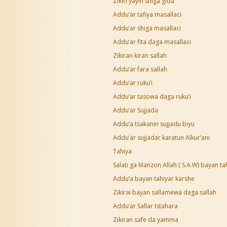
Zikiri yayin shiga gida
Addu’ar tafiya masallaci
Addu’ar shiga masallaci
Addu’ar fita daga masallaci
Zikiran kiran sallah
Addu’ar fara sallah
Addu’ar ruku’i
Addu’ar tasowa daga ruku’i
Addu’ar Sujjada
Addu’a tsakanin sujjadu biyu
Addu’ar sujjadar karatun Alkur’ani
Tahiya
Salati ga Manzon Allah ( S.A.W) bayan ta
Addu’a bayan tahiyar karshe
Zikirai bayan sallamewa daga sallah
Addu’ar Sallar Istahara
Zikiran safe da yamma