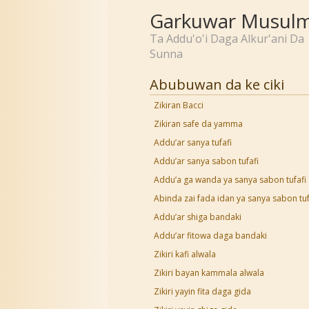
Garkuwar Musulm
Ta Addu'o'i Daga Alkur'ani Da
Sunna
Abubuwan da ke ciki
Zikiran Bacci
Zikiran safe da yamma
Addu’ar sanya tufafi
Addu’ar sanya sabon tufafi
Addu’a ga wanda ya sanya sabon tufafi
Abinda zai fada idan ya sanya sabon tuf
Addu’ar shiga bandaki
Addu’ar fitowa daga bandaki
Zikiri kafi alwala
Zikiri bayan kammala alwala
Zikiri yayin fita daga gida