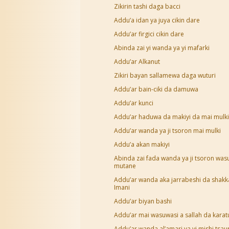
Zikirin tashi daga bacci
Addu’a idan ya juya cikin dare
Addu’ar firgici cikin dare
Abinda zai yi wanda ya yi mafarki
Addu’ar Alkanut
Zikiri bayan sallamewa daga wuturi
Addu’ar bain-ciki da damuwa
Addu’ar kunci
Addu’ar haduwa da makiyi da mai mulki
Addu’ar wanda ya ji tsoron mai mulki
Addu’a akan makiyi
Abinda zai fada wanda ya ji tsoron was
mutane
Addu’ar wanda aka jarrabeshi da shakk
Imani
Addu’ar biyan bashi
Addu’ar mai wasuwasi a sallah da karat
Addu’ar wanda al’amari ya yi mishi tsaur