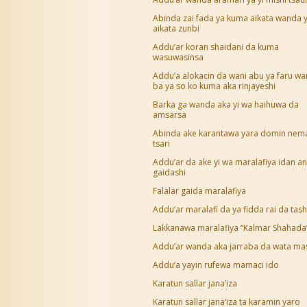
Abinda zai fada ya kuma aikata wanda 
aikata zunbi
Addu’ar koran shaidani da kuma
wasuwasinsa
Addu’a alokacin da wani abu ya faru w
ba ya so ko kuma aka rinjayeshi
Barka ga wanda aka yi wa haihuwa da
amsarsa
Abinda ake karantawa yara domin nem
tsari
Addu’ar da ake yi wa maralafiya idan an
gaidashi
Falalar gaida maralafiya
Addu’ar maralafi da ya fidda rai da tas
Lakkanawa maralafiya “Kalmar Shahada
Addu’ar wanda aka jarraba da wata mas
Addu’a yayin rufewa mamaci ido
Karatun sallar jana’iza
Karatun sallar jana’iza ta karamin yaro