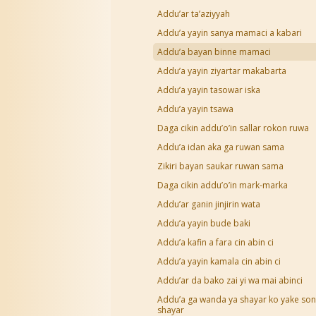
Addu’ar ta’aziyyah
Addu’a yayin sanya mamaci a kabari
Addu’a bayan binne mamaci
Addu’a yayin ziyartar makabarta
Addu’a yayin tasowar iska
Addu’a yayin tsawa
Daga cikin addu’o’in sallar rokon ruwa
Addu’a idan aka ga ruwan sama
Zikiri bayan saukar ruwan sama
Daga cikin addu’o’in mark-marka
Addu’ar ganin jinjirin wata
Addu’a yayin bude baki
Addu’a kafin a fara cin abin ci
Addu’a yayin kamala cin abin ci
Addu’ar da bako zai yi wa mai abinci
Addu’a ga wanda ya shayar ko yake son
shayar