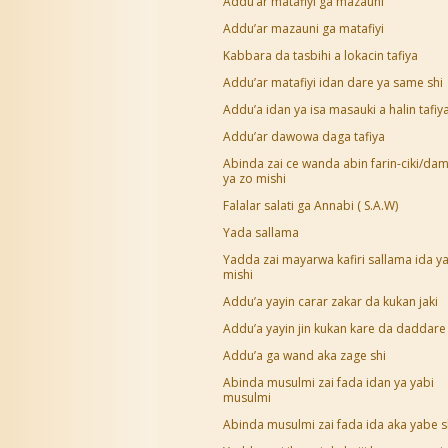
Addu’ar matafiyi ga mazauni
Addu’ar mazauni ga matafiyi
Kabbara da tasbihi a lokacin tafiya
Addu’ar matafiyi idan dare ya same shi
Addu’a idan ya isa masauki a halin tafiy
Addu’ar dawowa daga tafiya
Abinda zai ce wanda abin farin-ciki/d
ya zo mishi
Falalar salati ga Annabi ( S.A.W)
Yada sallama
Yadda zai mayarwa kafiri sallama ida ya
mishi
Addu’a yayin carar zakar da kukan jaki
Addu’a yayin jin kukan kare da daddare
Addu’a ga wand aka zage shi
Abinda musulmi zai fada idan ya yabi
musulmi
Abinda musulmi zai fada ida aka yabe s