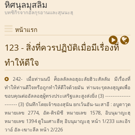
หิศนุลมุสลิม
บทซิกิรจากอัลกุรอานและสุนนะฮฺ
หน้าแรก
123 - สิ่งที่ควรปฏิบัติเมื่อมีเรื่องที่
ทำให้ดีใจ
242- เมื่อท่านนบี ศ็อลลัลลอฮุอะลัยฮิวะสัลลัม มีเรื่องที่
ทำให้ท่านดีใจหรือถูกทำให้ดีใจด้วยมัน ท่านจะรุดลงสุญูดเพื่อ
ขอบคุณต่ออัลลอฮฺผู้ทรงประเสริฐและสูงส่งยิ่ง (3) --------------
------- (3) บันทึกโดยเจ้าของสุนัน ยกเว้นอัน-นะสาอี : อบูดาวุด
หมายเลข 2774, อัต-ติรมิซี หมายเลข 1578, อิบนุมาญะฮฺ
หมายเลข 1394 ดูในเศาะฮีหฺ อิบนุมาญะฮฺ หน้า 1/233 และอิร
วาอ์ อัล-เฆาะลีล หน้า 2/226