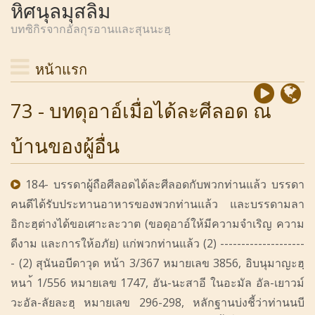
หิศนุลมุสลิม
บทซิกิรจากอัลกุรอานและสุนนะฮฺ
หน้าแรก
73 - บทดุอาอ์เมื่อได้ละศีลอด ณ
บ้านของผู้อื่น
184- บรรดาผู้ถือศีลอดได้ละศีลอดกับพวกท่านแล้ว บรรดา
คนดีได้รับประทานอาหารของพวกท่านแล้ว และบรรดามลา
อิกะฮฺต่างได้ขอเศาะละวาต (ขอดุอาอ์ให้มีความจำเริญ ความ
ดีงาม และการให้อภัย) แก่พวกท่านแล้ว (2) --------------------
- (2) สุนันอบีดาวุด หน้า 3/367 หมายเลข 3856, อิบนุมาญะฮฺ
หนา้ 1/556 หมายเลข 1747, อัน-นะสาอี ในอะมัล อัล-เยาวม์
วะอัล-ลัยละฮฺ หมายเลข 296-298, หลักฐานบ่งชี้ว่าท่านนบี