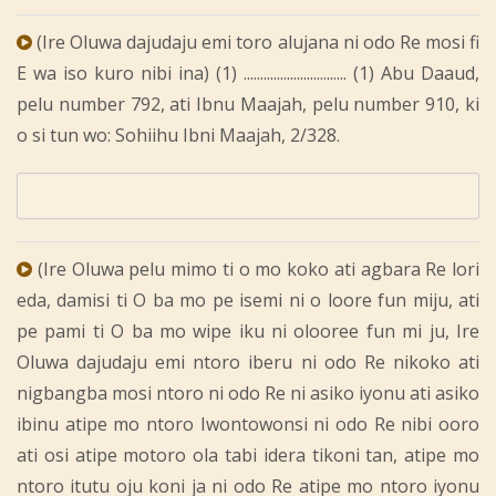
(Ire Oluwa dajudaju emi toro alujana ni odo Re mosi fi
E wa iso kuro nibi ina) (1) ............................... (1) Abu Daaud,
pelu number 792, ati Ibnu Maajah, pelu number 910, ki
o si tun wo: Sohiihu Ibni Maajah, 2/328.
(Ire Oluwa pelu mimo ti o mo koko ati agbara Re lori
eda, damisi ti O ba mo pe isemi ni o loore fun miju, ati
pe pami ti O ba mo wipe iku ni olooree fun mi ju, Ire
Oluwa dajudaju emi ntoro iberu ni odo Re nikoko ati
nigbangba mosi ntoro ni odo Re ni asiko iyonu ati asiko
ibinu atipe mo ntoro Iwontowonsi ni odo Re nibi ooro
ati osi atipe motoro ola tabi idera tikoni tan, atipe mo
ntoro itutu oju koni ja ni odo Re atipe mo ntoro iyonu