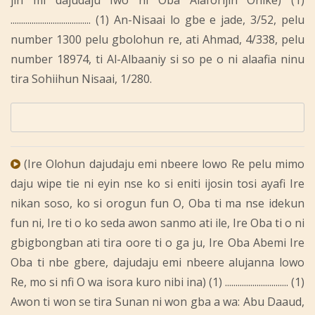
jin mi dajudaju Iwo ni Oba Alaforijin Onike) (1)
...................................... (1) An-Nisaai lo gbe e jade, 3/52, pelu
number 1300 pelu gbolohun re, ati Ahmad, 4/338, pelu
number 18974, ti Al-Albaaniy si so pe o ni alaafia ninu
tira Sohiihun Nisaai, 1/280.
(Ire Olohun dajudaju emi nbeere lowo Re pelu mimo
daju wipe tie ni eyin nse ko si eniti ijosin tosi ayafi Ire
nikan soso, ko si orogun fun O, Oba ti ma nse idekun
fun ni, Ire ti o ko seda awon sanmo ati ile, Ire Oba ti o ni
gbigbongban ati tira oore ti o ga ju, Ire Oba Abemi Ire
Oba ti nbe gbere, dajudaju emi nbeere alujanna lowo
Re, mo si nfi O wa isora kuro nibi ina) (1) .............................. (1)
Awon ti won se tira Sunan ni won gba a wa: Abu Daaud,