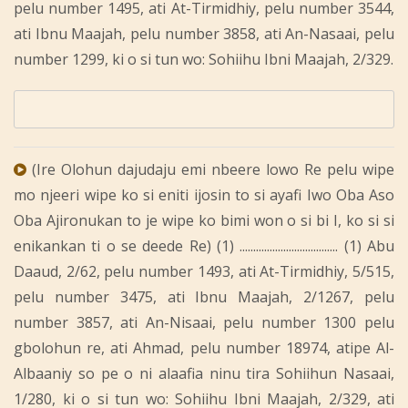
pelu number 1495, ati At-Tirmidhiy, pelu number 3544,
ati Ibnu Maajah, pelu number 3858, ati An-Nasaai, pelu
number 1299, ki o si tun wo: Sohiihu Ibni Maajah, 2/329.
(Ire Olohun dajudaju emi nbeere lowo Re pelu wipe
mo njeeri wipe ko si eniti ijosin to si ayafi Iwo Oba Aso
Oba Ajironukan to je wipe ko bimi won o si bi I, ko si si
enikankan ti o se deede Re) (1) .................................... (1) Abu
Daaud, 2/62, pelu number 1493, ati At-Tirmidhiy, 5/515,
pelu number 3475, ati Ibnu Maajah, 2/1267, pelu
number 3857, ati An-Nisaai, pelu number 1300 pelu
gbolohun re, ati Ahmad, pelu number 18974, atipe Al-
Albaaniy so pe o ni alaafia ninu tira Sohiihun Nasaai,
1/280, ki o si tun wo: Sohiihu Ibni Maajah, 2/329, ati