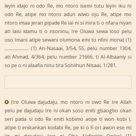
leyin idajo ni odo Re, mo ntoro isemi tutu leyin iku ni
odo Re, atipe mo ntoro adun wiwo oju Re, atipe mo
ntoro imaa jeran pipade Re lai ni si inira ti o nfara niyan
ati laisi idamu ti o nsoninu, Ire Oluwa sewa loso pelu
oso Imani atipe sewani olumona emi to nfini mona) (1)
........................... (1) An-Nasaai, 3/54, 55, pelu number 1304,
ati Ahmad, 4/364, pelu number 21666, ti Al-Albaaniy si
so pe o ni alaafia ninu tira Sohiihun Nisaai, 1/281.
(Ire Oluwa dajudaju, mo ntoro ni owo Re Ire Allah
pelu pe dajudaju Ire ni okan soso eniti gbaogbo okan
seri pada si odo Re eniti kobimo atipe ti won kobi I,
atipe ti enikankan kodabi Re, pe ki o fi ori awon ese mi