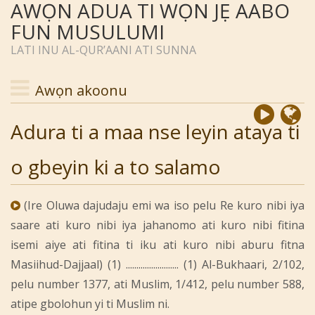
AWỌN ADUA TI WỌN JẸ AABO
FUN MUSULUMI
LATI INU AL-QUR’AANI ATI SUNNA
Awọn akoonu
Adura ti a maa nse leyin ataya ti
o gbeyin ki a to salamo
(Ire Oluwa dajudaju emi wa iso pelu Re kuro nibi iya
saare ati kuro nibi iya jahanomo ati kuro nibi fitina
isemi aiye ati fitina ti iku ati kuro nibi aburu fitna
Masiihud-Dajjaal) (1) ......................... (1) Al-Bukhaari, 2/102,
pelu number 1377, ati Muslim, 1/412, pelu number 588,
atipe gbolohun yi ti Muslim ni.