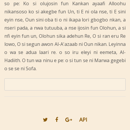
so pe: Ko si olujosin fun Kankan ayaafi Alloohu
nikansoso ko si akegbe fun Un, ti E ni ola nse, ti E sini
eyin nse, Oun sini oba ti o ni ikapa lori gbogbo nkan, a
nseri pada, a nwa tutuuba, a nse ijosin fun Olohun, a si
nfi eyin fun un, Olohun sika adehun Re, O si ran eru Re
lowo, O si segun awon Al-A'azaab ni Oun nikan. Leyinna
o wa se adua laari re. o so iru eleyi ni eemeta, Al-
Hadiith. O tun wa ninu e pe: o si tun se ni Marwa gegebi
o se se ni Sofa.
API