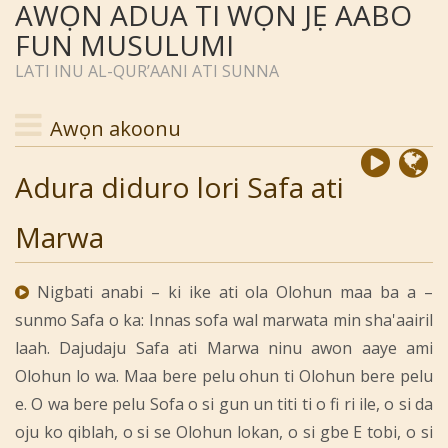
AWỌN ADUA TI WỌN JẸ AABO
FUN MUSULUMI
LATI INU AL-QUR’AANI ATI SUNNA
Awọn akoonu
Adura diduro lori Safa ati
Marwa
Nigbati anabi – ki ike ati ola Olohun maa ba a –
sunmo Safa o ka: Innas sofa wal marwata min sha'aairil
laah. Dajudaju Safa ati Marwa ninu awon aaye ami
Olohun lo wa. Maa bere pelu ohun ti Olohun bere pelu
e. O wa bere pelu Sofa o si gun un titi ti o fi ri ile, o si da
oju ko qiblah, o si se Olohun lokan, o si gbe E tobi, o si