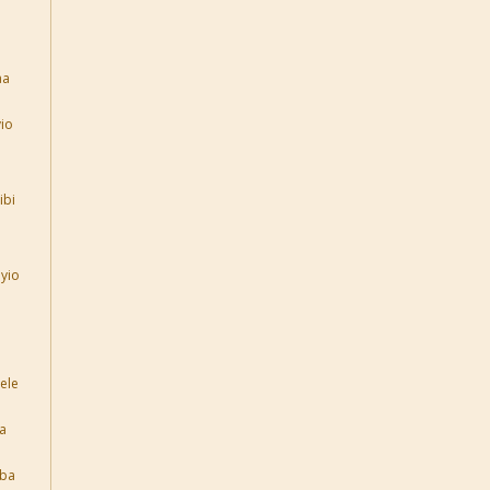
aa
yio
ibi
 yio
tele
aa
 ba