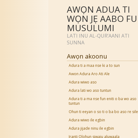
AWỌN ADUA TI
WỌN JẸ AABO F
MUSULUMI
LATI INU AL-QUR’AANI ATI
SUNNA
Awọn akoonu
Adura ti a maa nse ki a to sun
Awon Adura Aro Ati Ale
Adura wiwo aso
Adura lati wo aso tuntun
Adura ti a ma nse fun eniti o ba wo aso
tuntun
Ohun ti eeyan o so ti o ba bo aso re sile
Adura wiwo ile egbin
Adura jijade ninu ile egbin
Iranti Olohun siwaju aluwaala