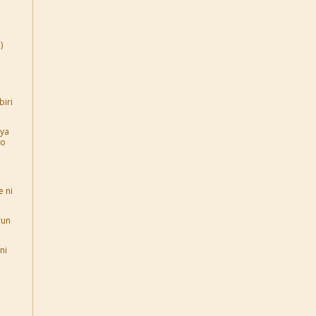
)
biri
aya
wo
e ni
run
ni