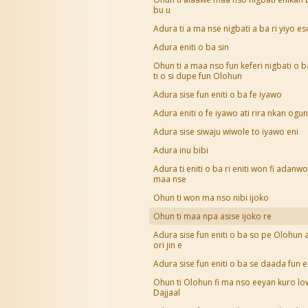
bu u
Adura ti a ma nse nigbati a ba ri yiyo es
Adura eniti o ba sin
Ohun ti a maa nso fun keferi nigbati o b
ti o si dupe fun Olohun
Adura sise fun eniti o ba fe iyawo
Adura eniti o fe iyawo ati rira nkan ogun
Adura sise siwaju wiwole to iyawo eni
Adura inu bibi
Adura ti eniti o ba ri eniti won fi adanw
maa nse
Ohun ti won ma nso nibi ijoko
Ohun ti maa npa asise ijoko re
Adura sise fun eniti o ba so pe Olohun a
ori jin e
Adura sise fun eniti o ba se daada fun e
Ohun ti Olohun fi ma nso eeyan kuro l
Dajjaal